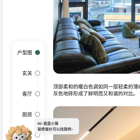
户型图
玄关
顶部柔和的暖白色调如同一层轻柔的薄
灰色地砖形成了鲜明而又和谐的对比。
客厅
厨房
Hi~
我是小葵
餐厅