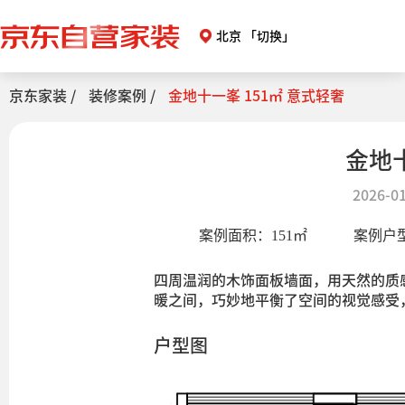
北京
「切换」
京东家装 /
装修案例 /
金地十一峯 151㎡ 意式轻奢
金地十
2026-01
案例面积：
151
㎡
案例户
四周温润的木饰面板墙面，用天然的质
暖之间，巧妙地平衡了空间的视觉感受
户型图