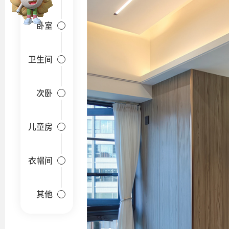
卧室
卫生间
次卧
儿童房
衣帽间
其他